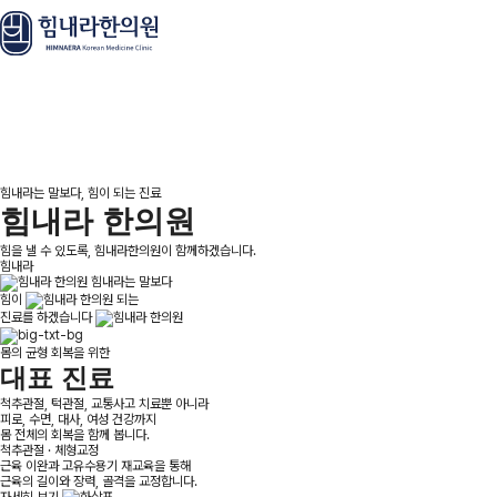
CHEER UP
힘내라는 말보다, 힘이 되는 진료
힘내라 한의원
힘을 낼 수 있도록,
힘내라한의원이 함께하겠습니다.
힘내라
힘내라
는 말보다
힘이
되는
진료
를 하겠습니다
몸의 균형 회복을 위한
대표 진료
척추관절, 턱관절, 교통사고 치료뿐 아니라
피로, 수면, 대사, 여성 건강까지
몸 전체의 회복을 함께 봅니다.
척추관절 · 체형교정
근육 이완과 고유수용기 재교육을 통해
근육의 길이와 장력, 골격을 교정합니다.