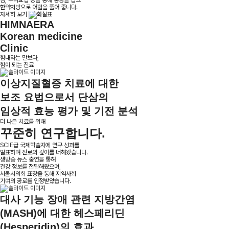
침, 추나요법 등을 통해 통증을 잡고
한약처방으로 어혈을 풀어 줍니다.
자세히 보기
HIMNAERA
Korean medicine
Clinic
힘내라는 말보다,
힘이 되는 진료
이상지질혈증 치료에 대한
보조 요법으로서 단삼의
임상적 효능 평가 및 기전 분석
더 나은 치료를 위해
꾸준히 연구
합니다.
SCIE급 국제학술지에 연구 성과를
발표하며 진료의 깊이를 더해왔습니다.
생방송 뉴스 출연을 통해
건강 정보를 전달해왔으며,
서울시의회 표창을 통해 지역사회
기여의 공로를 인정받았습니다.
대사 기능 장애 관련 지방간염
(MASH)에 대한 헤스페리딘
(Hesperidin)의 효과